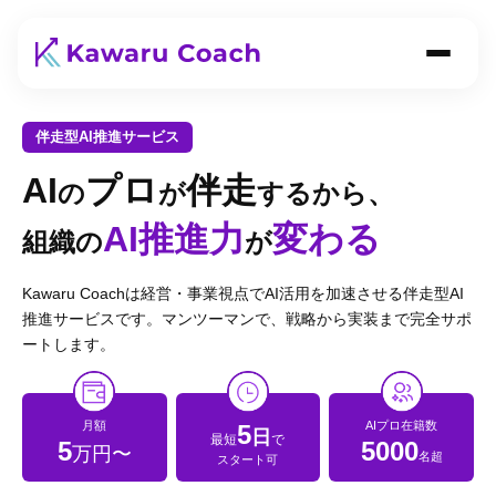
伴走型AI推進サービス
AI
プロ
伴走
の
が
するから、
AI推進力
変わる
組織の
が
Kawaru Coachは経営・事業視点でAI活用を加速させる伴走型AI
推進サービスです。マンツーマンで、戦略から実装まで完全サポ
ートします。
月額
AIプロ在籍数
5
日
最短
で
5
5000
万円〜
名超
スタート可