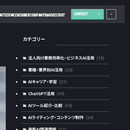
CONTACT
OUT
SERVICE
MEMBER
COMPANY
BLOG
RECRUIT
カテゴリー
法人向け業務効率化・ビジネスAI活用
(78)
業種・業界別AI活用
(20)
AIキャリア・学習
(27)
ChatGPT活用
(34)
AIツール紹介・比較
(54)
AIライティング・コンテンツ制作
(10)
最新AI関連情報
(12)