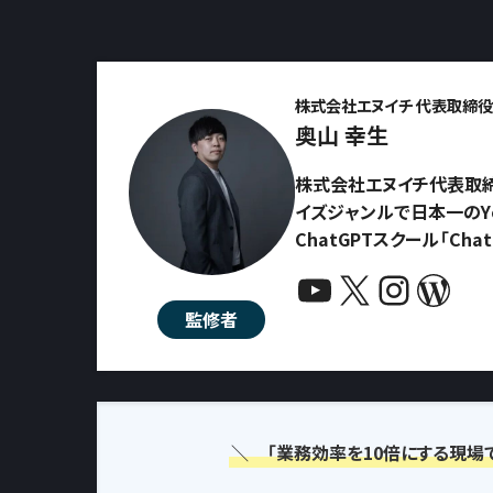
株式会社エヌイチ 代表取締役 
奥山 幸生
株式会社エヌイチ代表取締
イズジャンルで日本一のYo
ChatGPTスクール「Ch
YouTube
X
Instagram
WordPress
監修者
＼ 「業務効率を10倍にする現場