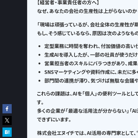
【経営者・事業責任者の方へ】
なぜ、あなたの会社の生産性は上がらないのか
「現場は頑張っているが、会社全体の生産性が
もし、そう感じているなら、
原因は次のようなも
定型業務に時間を奪われ
、付加価値の高い
生成AIを導入したが、一部の社員が使うだけ
営業担当者のスキルにバラつきがあり、
成果
SNSマーケティングや資料作成に、
未だに多
部門間の連携が滞り、気づけば
無駄な会議
これらの課題は、AIを「個人」の便利ツールとし
す。
多くの企業が「最適な活用法が分からない」「A
できずにいます。
株式会社エヌイチでは、AI活用の専門家として、