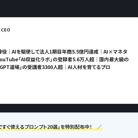
CEO
役｜AIを駆使して法人1期目年商5.5億円達成｜AI×マネタ
uTube「AI収益化ラボ」の登録者5.6万人超｜国内最大級の
atGPT道場」の受講者3300人超｜AI人材を育てるプロ
ですぐ使えるプロンプト20選」を特別配布中！ ／