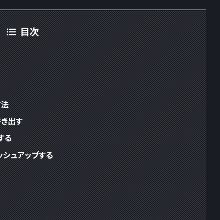
目次
方法
書き出す
する
ッシュアップする