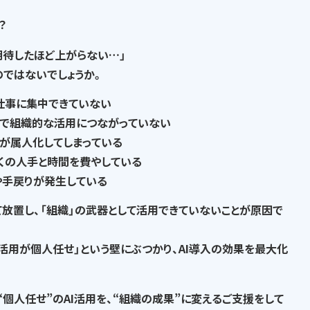
？
期待したほど上がらない…」
の
ではないでしょうか。
仕事に集中できていない
で
組織的な活用につながっていない
が属人化
してしまっている
くの人手と時間を費やして
いる
や手戻りが発生
している
て放置し、
「組織」の武器として活用できていない
ことが原因で
I活用が個人任せ」という壁にぶつかり、AI導入の効果を最大化
“個人任せ”のAI活用を、“組織の成果”に変える
ご支援をして