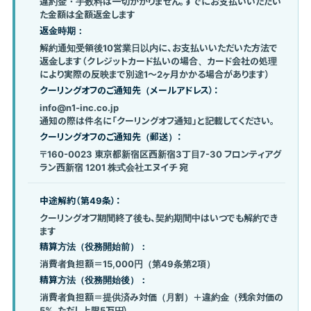
違約金・手数料は一切かかりません。すでにお支払いいただい
た金額は全額返金します
返金時期：
解約通知受領後10営業日以内に、お支払いいただいた方法で
返金します（クレジットカード払いの場合、カード会社の処理
により実際の反映まで別途1〜2ヶ月かかる場合があります）
クーリングオフのご通知先（メールアドレス）：
info@n1-inc.co.jp
通知の際は件名に「クーリングオフ通知」と記載してください。
クーリングオフのご通知先（郵送）：
〒160-0023 東京都新宿区西新宿3丁目7-30 フロンティアグ
ラン西新宿 1201 株式会社エヌイチ 宛
中途解約（第49条）：
クーリングオフ期間終了後も、契約期間中はいつでも解約でき
ます
精算方法（役務開始前）：
消費者負担額＝15,000円（第49条第2項）
精算方法（役務開始後）：
消費者負担額＝提供済み対価（月割）＋違約金（残余対価の
5%、ただし上限5万円）