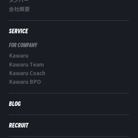
メンバー
会社概要
SERVICE
FOR COMPANY
Kawaru
Kawaru Team
Kawaru Coach
Kawaru BPO
BLOG
RECRUIT