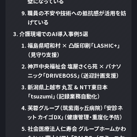
壁になっている
職員の不安や技術への抵抗感が活用を妨
げている
介護現場でのAI導入事例5選
福島県昭和村 × 凸版印刷「LASHIC+」
（見守り支援）
神戸中央福祉会 塩屋さくら苑 × パナソ
ニック「DRIVEBOSS」（送迎計画支援）
新潟県上越市 丸互 & NTT東日本
「tsuzumi」（記録業務自動化）
芙蓉グループ（筑紫南ヶ丘病院）「安診ネ
ット カイゴDX」（健康管理・重度化予防）
社会医療法人仁寿会 グループホームかわ