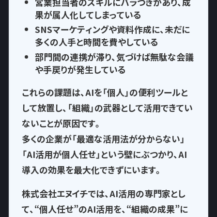
営業担当者のスキルにバラつきがあり、
成
果が属人化
してしまっている
SNSマーケティングや資料作成に、
未だに
多くの人手と時間を費やして
いる
部門間の連携が滞り、気づけば
無駄な会議
や手戻りが発生
している
これらの課題は、AIを「個人」の便利ツールと
して放置し、
「組織」の武器として活用できてい
ない
ことが原因です。
多くの企業が「最適な活用法が分からない」
「AI活用が個人任せ」という壁にぶつかり、AI
導入の効果を最大化できずにいます。
株式会社エヌイチでは、AI活用の専門家とし
て、
“個人任せ”のAI活用を、“組織の成果”に