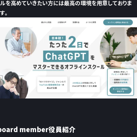
ルを高めていきたい方には最高の環境を用意しておりま
す。
board member
役員紹介