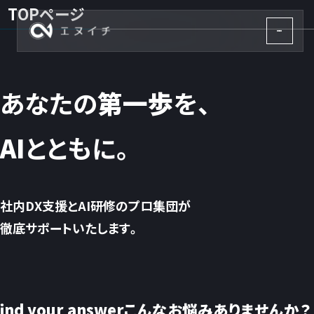
TOPページ
株式会社エヌイチ
あなたの
第一歩
を、
AI
とともに。
社内DX支援とAI研修のプロ集団が
徹底サポートいたします。
find your answer
こんなお悩みありませんか？