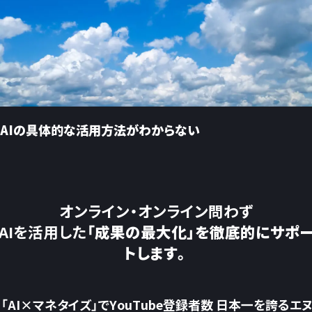
AIの具体的な活用方法がわからない
オンライン・オンライン問わず
AIを活用した
「成果の最大化」を徹底的にサポ
トします。
「AI×マネタイズ」でYouTube登録者数 日本一を誇るエヌ