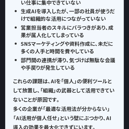
い仕事に集中できていない
生成AIを導入したが、一部の社員が使うだ
けで
組織的な活用につながっていない
営業担当者のスキルにバラつきがあり、
成
果が属人化
してしまっている
SNSマーケティングや資料作成に、
未だに
多くの人手と時間を費やして
いる
部門間の連携が滞り、気づけば
無駄な会議
や手戻りが発生
している
これらの課題は、AIを「個人」の便利ツールと
して放置し、
「組織」の武器として活用できてい
ない
ことが原因です。
多くの企業が「最適な活用法が分からない」
「AI活用が個人任せ」という壁にぶつかり、AI
導入の効果を最大化できずにいます。