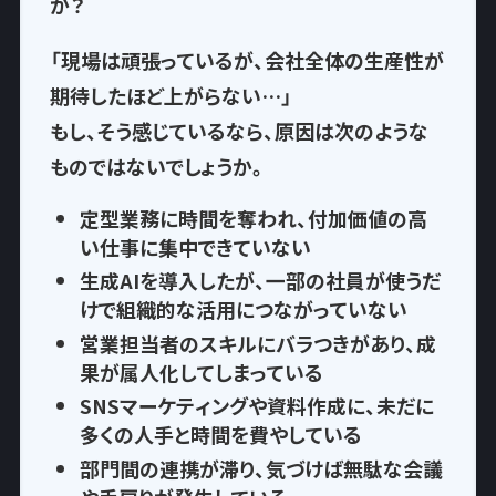
か？
「現場は頑張っているが、会社全体の生産性が
期待したほど上がらない…」
もし、そう感じているなら、
原因は次のような
もの
ではないでしょうか。
定型業務に時間を奪われ
、付加価値の高
い仕事に集中できていない
生成AIを導入したが、一部の社員が使うだ
けで
組織的な活用につながっていない
営業担当者のスキルにバラつきがあり、
成
果が属人化
してしまっている
SNSマーケティングや資料作成に、
未だに
多くの人手と時間を費やして
いる
部門間の連携が滞り、気づけば
無駄な会議