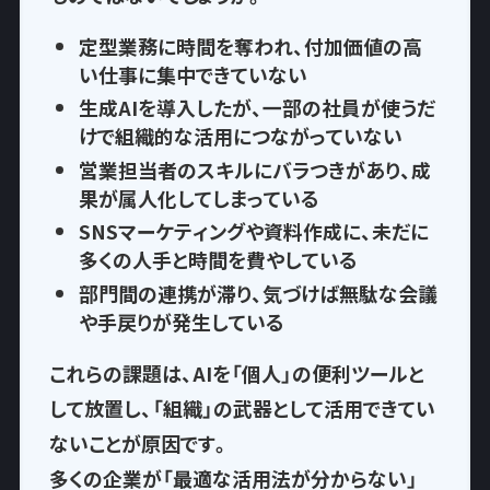
定型業務に時間を奪われ
、付加価値の高
い仕事に集中できていない
生成AIを導入したが、一部の社員が使うだ
けで
組織的な活用につながっていない
営業担当者のスキルにバラつきがあり、
成
果が属人化
してしまっている
SNSマーケティングや資料作成に、
未だに
多くの人手と時間を費やして
いる
部門間の連携が滞り、気づけば
無駄な会議
や手戻りが発生
している
これらの課題は、AIを「個人」の便利ツールと
して放置し、
「組織」の武器として活用できてい
ない
ことが原因です。
多くの企業が「最適な活用法が分からない」