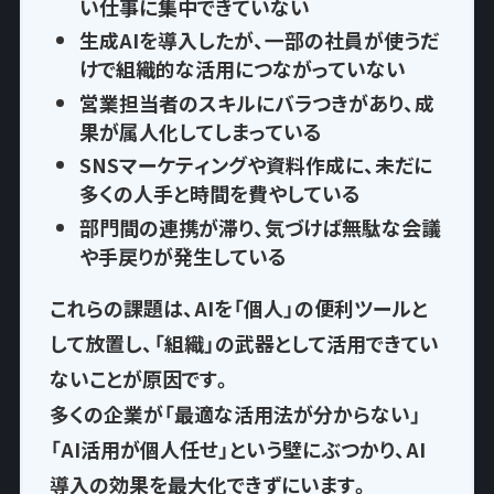
い仕事に集中できていない
生成AIを導入したが、一部の社員が使うだ
けで
組織的な活用につながっていない
営業担当者のスキルにバラつきがあり、
成
果が属人化
してしまっている
SNSマーケティングや資料作成に、
未だに
多くの人手と時間を費やして
いる
部門間の連携が滞り、気づけば
無駄な会議
や手戻りが発生
している
これらの課題は、AIを「個人」の便利ツールと
して放置し、
「組織」の武器として活用できてい
ない
ことが原因です。
多くの企業が「最適な活用法が分からない」
「AI活用が個人任せ」という壁にぶつかり、AI
導入の効果を最大化できずにいます。