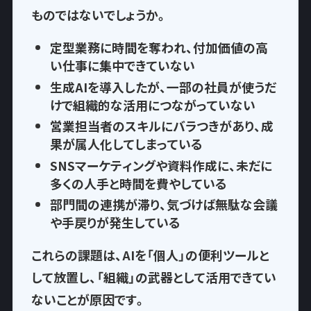
もの
ではないでしょうか。
定型業務に時間を奪われ
、付加価値の高
い仕事に集中できていない
生成AIを導入したが、一部の社員が使うだ
けで
組織的な活用につながっていない
営業担当者のスキルにバラつきがあり、
成
果が属人化
してしまっている
SNSマーケティングや資料作成に、
未だに
多くの人手と時間を費やして
いる
部門間の連携が滞り、気づけば
無駄な会議
や手戻りが発生
している
これらの課題は、AIを「個人」の便利ツールと
して放置し、
「組織」の武器として活用できてい
ない
ことが原因です。