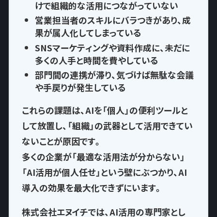
けで
組織的な活用につながっていない
営業担当者のスキルにバラつきがあり、
成
果が属人化
してしまっている
SNSマーケティングや資料作成に、
未だに
多くの人手と時間を費やして
いる
部門間の連携が滞り、気づけば
無駄な会議
や手戻りが発生
している
これらの課題は、AIを「個人」の便利ツールと
して放置し、
「組織」の武器として活用できてい
ない
ことが原因です。
多くの企業が「最適な活用法が分からない」
「AI活用が個人任せ」という壁にぶつかり、AI
導入の効果を最大化できずにいます。
株式会社エヌイチでは、AI活用の専門家とし