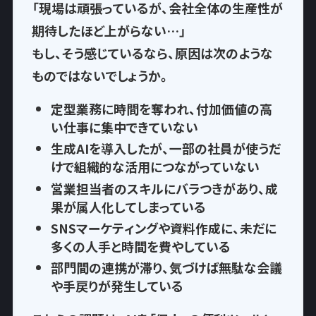
「現場は頑張っているが、会社全体の生産性が
期待したほど上がらない…」
もし、そう感じているなら、
原因は次のような
もの
ではないでしょうか。
定型業務に時間を奪われ
、付加価値の高
い仕事に集中できていない
生成AIを導入したが、一部の社員が使うだ
けで
組織的な活用につながっていない
営業担当者のスキルにバラつきがあり、
成
果が属人化
してしまっている
SNSマーケティングや資料作成に、
未だに
多くの人手と時間を費やして
いる
部門間の連携が滞り、気づけば
無駄な会議
や手戻りが発生
している