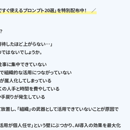
ですぐ使えるプロンプト20選」を特別配布中！ ／
？
期待したほど上がらない…」
の
ではないでしょうか。
仕事に集中できていない
で
組織的な活用につながっていない
が属人化
してしまっている
くの人手と時間を費やして
いる
や手戻りが発生
している
て放置し、
「組織」の武器として活用できていない
ことが原因で
I活用が個人任せ」という壁にぶつかり、AI導入の効果を最大化