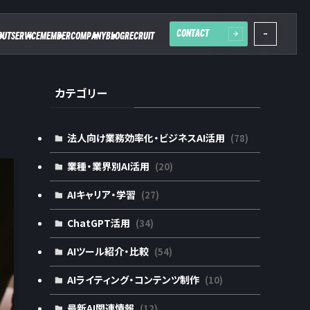
CONTACT
OUT
SERVICE
MEMBER
COMPANY
BLOG
RECRUIT
カテゴリー
法人向け業務効率化・ビジネスAI活用
(78)
業種・業界別AI活用
(20)
AIキャリア・学習
(27)
ChatGPT活用
(34)
AIツール紹介・比較
(54)
AIライティング・コンテンツ制作
(10)
最新AI関連情報
(12)