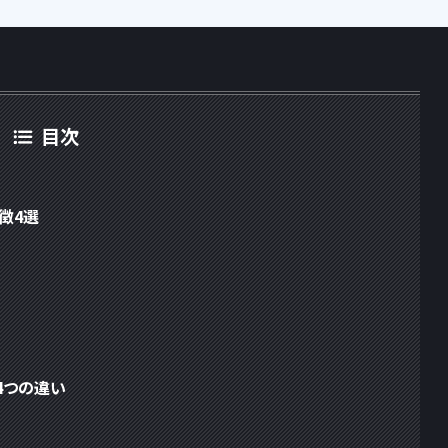
目次
特徴4選
の4つの違い