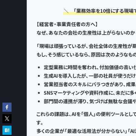
＼ 「業務効率を10倍にする現場
【経営者・事業責任者の方へ】
なぜ、あなたの会社の生産性は上がらないのか
「現場は頑張っているが、会社全体の生産性が
もし、そう感じているなら、
原因は次のようなも
定型業務に時間を奪われ
、付加価値の高い
生成AIを導入したが、一部の社員が使うだけ
営業担当者のスキルにバラつきがあり、
成果
SNSマーケティングや資料作成に、
未だに多
部門間の連携が滞り、気づけば
無駄な会議
これらの課題は、AIを「個人」の便利ツールとし
す。
多くの企業が「最適な活用法が分からない」「A