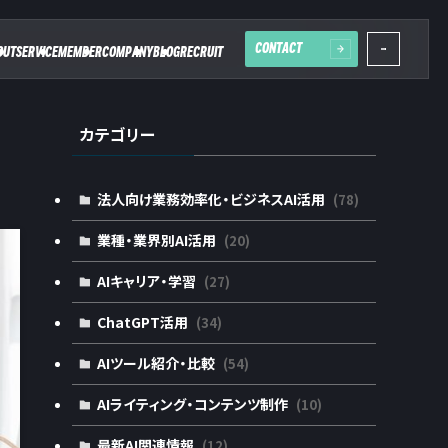
CONTACT
OUT
SERVICE
MEMBER
COMPANY
BLOG
RECRUIT
カテゴリー
法人向け業務効率化・ビジネスAI活用
(78)
業種・業界別AI活用
(20)
AIキャリア・学習
(27)
ChatGPT活用
(34)
AIツール紹介・比較
(54)
AIライティング・コンテンツ制作
(10)
最新AI関連情報
(12)