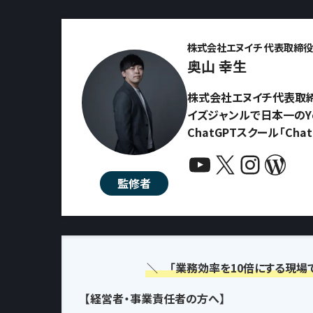
株式会社エヌイチ 代表取締役 
奥山 幸生
株式会社エヌイチ代表取締
イズジャンルで日本一のYo
ChatGPTスクール「Ch
YouTube
X
Instagram
WordPress
監修者
＼ 「業務効率を10倍にする現場
【経営者・事業責任者の方へ】