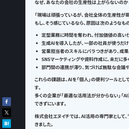
なぜ、あなたの会社の生産性は上がらないのか
「現場は頑張っているが、会社全体の生産性が
もし、そう感じているなら、
原因は次のようなも
定型業務に時間を奪われ
、付加価値の高い
生成AIを導入したが、一部の社員が使うだけ
営業担当者のスキルにバラつきがあり、
成果
SNSマーケティングや資料作成に、
未だに多
部門間の連携が滞り、気づけば
無駄な会議
これらの課題は、AIを「個人」の便利ツールとし
す。
多くの企業が「最適な活用法が分からない」「A
できずにいます。
株式会社エヌイチでは、AI活用の専門家として、
きました。