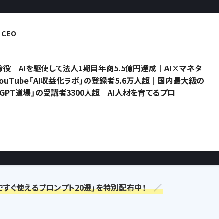
CEO
役｜AIを駆使して法人1期目年商5.5億円達成｜AI×マネタ
uTube「AI収益化ラボ」の登録者5.6万人超｜国内最大級の
atGPT道場」の受講者3300人超｜AI人材を育てるプロ
ですぐ使えるプロンプト20選」を特別配布中！ ／