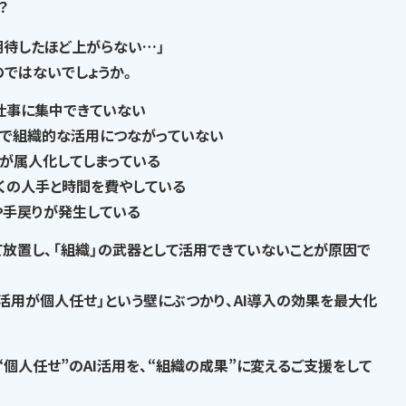
？
期待したほど上がらない…」
の
ではないでしょうか。
仕事に集中できていない
で
組織的な活用につながっていない
が属人化
してしまっている
くの人手と時間を費やして
いる
や手戻りが発生
している
て放置し、
「組織」の武器として活用できていない
ことが原因で
I活用が個人任せ」という壁にぶつかり、AI導入の効果を最大化
“個人任せ”のAI活用を、“組織の成果”に変える
ご支援をして