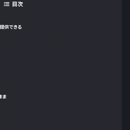
目次
提供できる
まま