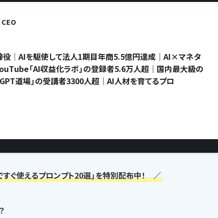
CEO
役｜AIを駆使して法人1期目年商5.5億円達成｜AI×マネタ
uTube「AI収益化ラボ」の登録者5.6万人超｜国内最大級の
atGPT道場」の受講者3300人超｜AI人材を育てるプロ
ですぐ使えるプロンプト20選」を特別配布中！ ／
？