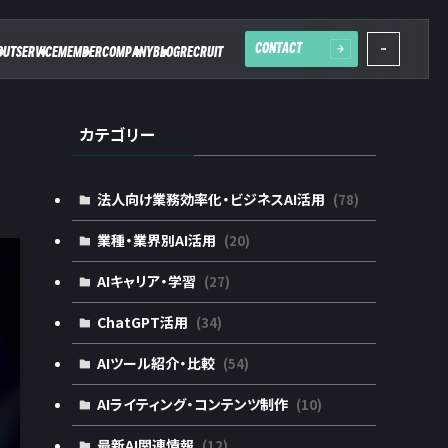
CONTACT
OUT
SERVICE
MEMBER
COMPANY
BLOG
RECRUIT
カテゴリー
法人向け業務効率化・ビジネスAI活用
(78)
業種・業界別AI活用
(20)
AIキャリア・学習
(27)
ChatGPT活用
(34)
AIツール紹介・比較
(54)
AIライティング・コンテンツ制作
(10)
最新AI関連情報
(12)