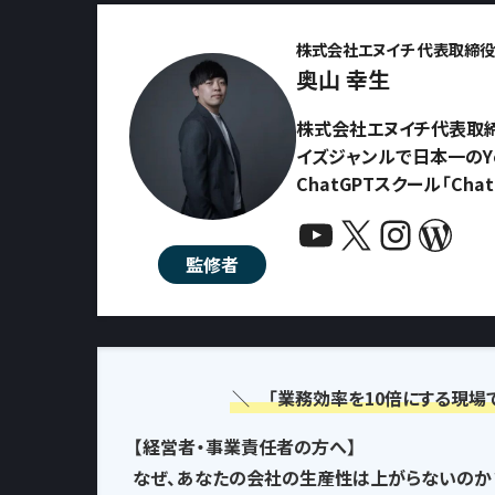
株式会社エヌイチ 代表取締役 
奥山 幸生
株式会社エヌイチ代表取締
イズジャンルで日本一のYo
ChatGPTスクール「Ch
YouTube
X
Instagram
WordPress
監修者
＼ 「業務効率を10倍にする現場
【経営者・事業責任者の方へ】
なぜ、あなたの会社の生産性は上がらないのか