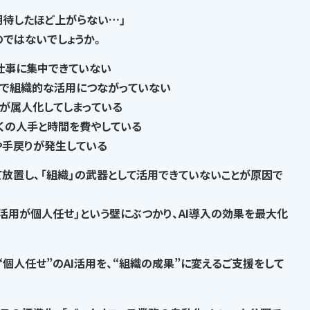
期待したほど上がらない…」
の
ではないでしょうか。
仕事に集中できていない
で
組織的な活用につながっていない
が属人化
してしまっている
くの人手と時間を費やして
いる
や手戻りが発生
している
て放置し、
「組織」の武器として活用できていない
ことが原因で
I活用が個人任せ」という壁にぶつかり、AI導入の効果を最大化
“個人任せ”のAI活用を、“組織の成果”に変える
ご支援をして