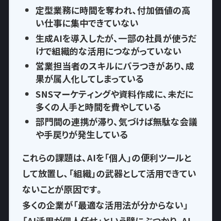
定型業務に時間を奪われ
、付加価値の高
い仕事に集中できていない
生成AIを導入したが、一部の社員が使うだ
けで
組織的な活用につながっていない
営業担当者のスキルにバラつきがあり、
成
果が属人化
してしまっている
SNSマーケティングや資料作成に、
未だに
多くの人手と時間を費やして
いる
部門間の連携が滞り、気づけば
無駄な会議
や手戻りが発生
している
これらの課題は、AIを「個人」の便利ツールと
して放置し、
「組織」の武器として活用できてい
ない
ことが原因です。
多くの企業が「最適な活用法が分からない」
「AI活用が個人任せ」という壁にぶつかり、AI