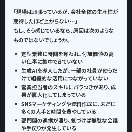
「現場は頑張っているが、会社全体の生産性が
期待したほど上がらない…」
もし、そう感じているなら、
原因は次のような
もの
ではないでしょうか。
定型業務に時間を奪われ
、付加価値の高
い仕事に集中できていない
生成AIを導入したが、一部の社員が使うだ
けで
組織的な活用につながっていない
営業担当者のスキルにバラつきがあり、
成
果が属人化
してしまっている
SNSマーケティングや資料作成に、
未だに
多くの人手と時間を費やして
いる
部門間の連携が滞り、気づけば
無駄な会議
や手戻りが発生
している