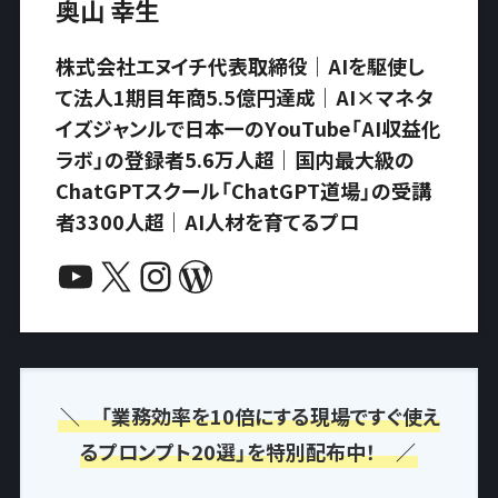
奥山 幸生
株式会社エヌイチ代表取締役｜AIを駆使し
て法人1期目年商5.5億円達成｜AI×マネタ
イズジャンルで日本一のYouTube「AI収益化
ラボ」の登録者5.6万人超｜国内最大級の
ChatGPTスクール「ChatGPT道場」の受講
者3300人超｜AI人材を育てるプロ
YouTube
X
Instagram
WordPress
＼ 「業務効率を10倍にする現場ですぐ使え
るプロンプト20選」を特別配布中！ ／