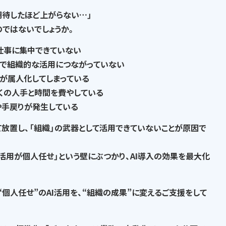
期待したほど上がらない…」
の
ではないでしょうか。
仕事に集中できていない
で
組織的な活用につながっていない
が属人化
してしまっている
くの人手と時間を費やして
いる
や手戻りが発生
している
て放置し、
「組織」の武器として活用できていない
ことが原因で
I活用が個人任せ」という壁にぶつかり、AI導入の効果を最大化
“個人任せ”のAI活用を、“組織の成果”に変える
ご支援をして