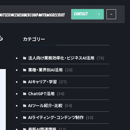
CONTACT
OUT
SERVICE
MEMBER
COMPANY
BLOG
RECRUIT
も
カテゴリー
法人向け業務効率化・ビジネスAI活用
(78)
業種・業界別AI活用
(20)
AIキャリア・学習
(27)
ChatGPT活用
(34)
AIツール紹介・比較
(54)
AIライティング・コンテンツ制作
(10)
最新AI関連情報
(12)