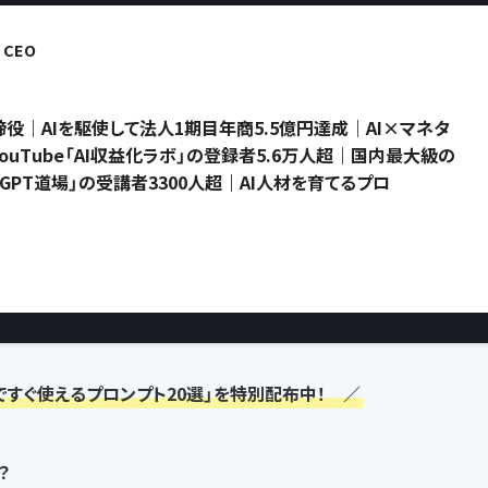
CEO
役｜AIを駆使して法人1期目年商5.5億円達成｜AI×マネタ
uTube「AI収益化ラボ」の登録者5.6万人超｜国内最大級の
atGPT道場」の受講者3300人超｜AI人材を育てるプロ
ですぐ使えるプロンプト20選」を特別配布中！ ／
？