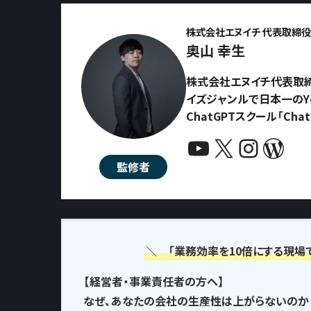
株式会社エヌイチ 代表取締役 
奥山 幸生
株式会社エヌイチ代表取締
イズジャンルで日本一のYo
ChatGPTスクール「Ch
YouTube
X
Instagram
WordPress
監修者
＼ 「業務効率を10倍にする現場
【経営者・事業責任者の方へ】
なぜ、あなたの会社の生産性は上がらないのか