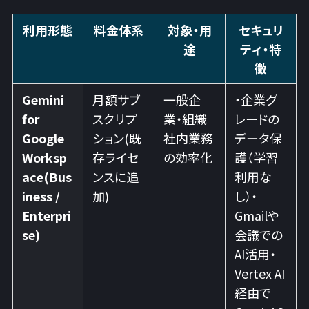
利用形態
料金体系
対象・用
セキュリ
途
ティ・特
徴
Gemini
月額サブ
一般企
・企業グ
for
スクリプ
業・組織
レードの
Google
ション(既
社内業務
データ保
Worksp
存ライセ
の効率化
護（学習
ace(Bus
ンスに追
利用な
iness /
加)
し）・
Enterpri
Gmailや
se)
会議での
AI活用・
Vertex AI
経由で