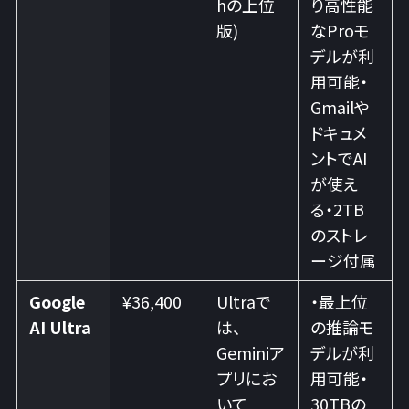
hの上位
り高性能
版)
なProモ
デルが利
用可能・
Gmailや
ドキュメ
ントでAI
が使え
る・2TB
のストレ
ージ付属
Google
¥36,400
Ultraで
・最上位
AI Ultra
は、
の推論モ
Geminiア
デルが利
プリにお
用可能・
いて
30TBの