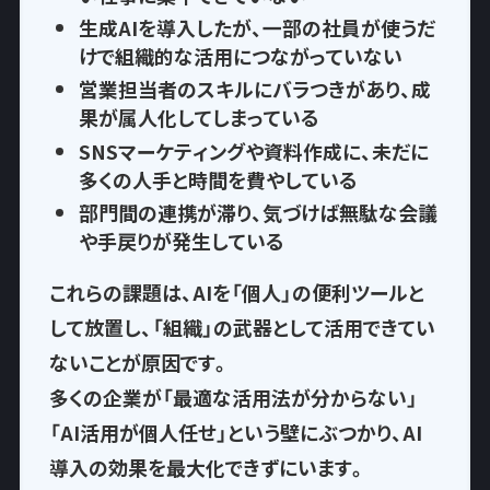
生成AIを導入したが、一部の社員が使うだ
けで
組織的な活用につながっていない
営業担当者のスキルにバラつきがあり、
成
果が属人化
してしまっている
SNSマーケティングや資料作成に、
未だに
多くの人手と時間を費やして
いる
部門間の連携が滞り、気づけば
無駄な会議
や手戻りが発生
している
これらの課題は、AIを「個人」の便利ツールと
して放置し、
「組織」の武器として活用できてい
ない
ことが原因です。
多くの企業が「最適な活用法が分からない」
「AI活用が個人任せ」という壁にぶつかり、AI
導入の効果を最大化できずにいます。