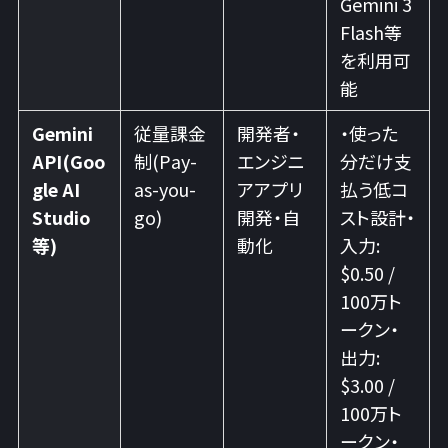
Gemini 3
Flash等
を利用可
能
Gemini
従量課金
開発者・
・使った
API(Goo
制(Pay-
エンジニ
分だけ支
gle AI
as-you-
アアプリ
払う低コ
Studio
go)
開発・自
スト設計・
等)
動化
入力:
$0.50 /
100万ト
ークン・
出力:
$3.00 /
100万ト
ークン・