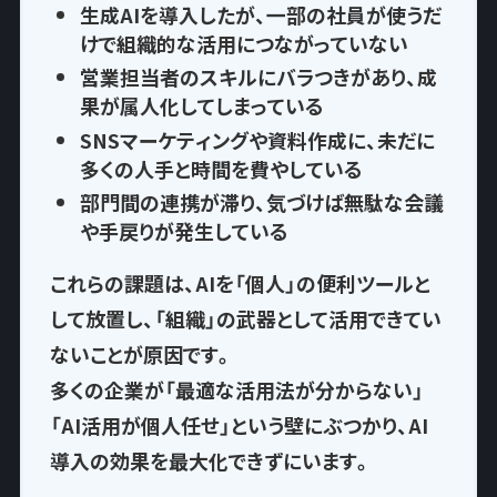
生成AIを導入したが、一部の社員が使うだ
けで
組織的な活用につながっていない
営業担当者のスキルにバラつきがあり、
成
果が属人化
してしまっている
SNSマーケティングや資料作成に、
未だに
多くの人手と時間を費やして
いる
部門間の連携が滞り、気づけば
無駄な会議
や手戻りが発生
している
これらの課題は、AIを「個人」の便利ツールと
して放置し、
「組織」の武器として活用できてい
ない
ことが原因です。
多くの企業が「最適な活用法が分からない」
「AI活用が個人任せ」という壁にぶつかり、AI
導入の効果を最大化できずにいます。