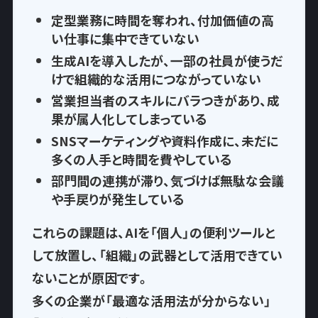
定型業務に時間を奪われ
、付加価値の高
い仕事に集中できていない
生成AIを導入したが、一部の社員が使うだ
けで
組織的な活用につながっていない
営業担当者のスキルにバラつきがあり、
成
果が属人化
してしまっている
SNSマーケティングや資料作成に、
未だに
多くの人手と時間を費やして
いる
部門間の連携が滞り、気づけば
無駄な会議
や手戻りが発生
している
これらの課題は、AIを「個人」の便利ツールと
して放置し、
「組織」の武器として活用できてい
ない
ことが原因です。
多くの企業が「最適な活用法が分からない」