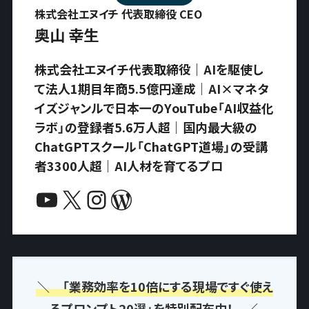
株式会社エヌイチ 代表取締役 CEO
奥山 幸生
株式会社エヌイチ代表取締役｜AIを駆使し
て法人1期目年商5.5億円達成｜AI×マネタ
イズジャンルで日本一のYouTube「AI収益化
ラボ」の登録者5.6万人超｜国内最大級の
ChatGPTスクール「ChatGPT道場」の受講
者3300人超｜AI人材を育てるプロ
YouTube
X
Instagram
WordPress
＼ 「業務効率を10倍にする現場ですぐ使え
るプロンプト20選」を特別配布中！ ／