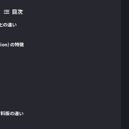
目次
0との違い
dition）の特徴
・有料版の違い