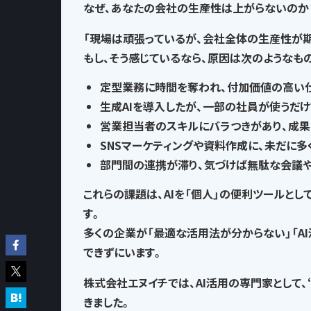
なぜ、あなたの会社の生産性は上がらないのか
「現場は頑張っているが、会社全体の生産性が
もし、そう感じているなら、
原因は次のようなも
定型業務に時間を奪われ
、付加価値の高い
生成AIを導入したが、一部の社員が使うだけ
営業担当者のスキルにバラつきがあり、
成果
SNSマーケティングや資料作成に、
未だに多
部門間の連携が滞り、気づけば
無駄な会議
これらの課題は、AIを「個人」の便利ツールとし
す。
多くの企業が「最適な活用法が分からない」「A
できずにいます。
株式会社エヌイチでは、AI活用の専門家として、
きました。