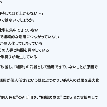
？
期待したほど上がらない…」
の
ではないでしょうか。
仕事に集中できていない
で
組織的な活用につながっていない
が属人化
してしまっている
くの人手と時間を費やして
いる
や手戻りが発生
している
て放置し、
「組織」の武器として活用できていない
ことが原因で
I活用が個人任せ」という壁にぶつかり、AI導入の効果を最大化
“個人任せ”のAI活用を、“組織の成果”に変える
ご支援をして