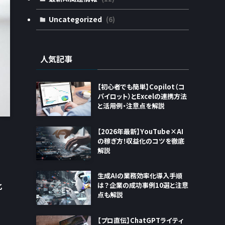
Uncategorized
(6)
人気記事
【初心者でも簡単】Copilot（コ
パイロット）とExcelの連携方法
と活用例・注意点を解説
【2026年最新】YouTube×AI
の稼ぎ方！収益化のコツを徹底
解説
生成AIの業務効率化導入手順
化
は？企業の成功事例10選と注意
点も解説
【プロ直伝】ChatGPTライティ