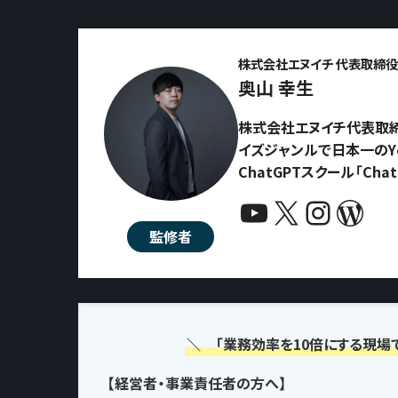
株式会社エヌイチ 代表取締役 
奥山 幸生
株式会社エヌイチ代表取締
イズジャンルで日本一のYo
ChatGPTスクール「Ch
YouTube
X
Instagram
WordPress
監修者
＼ 「業務効率を10倍にする現場
【経営者・事業責任者の方へ】