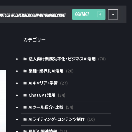
CONTACT
OUT
SERVICE
MEMBER
COMPANY
BLOG
RECRUIT
カテゴリー
法人向け業務効率化・ビジネスAI活用
(78)
業種・業界別AI活用
(20)
AIキャリア・学習
(27)
ChatGPT活用
(34)
AIツール紹介・比較
(54)
AIライティング・コンテンツ制作
(10)
最新AI関連情報
(12)