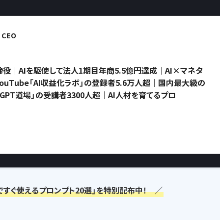
CEO
役｜AIを駆使して法人1期目年商5.5億円達成｜AI×マネタ
uTube「AI収益化ラボ」の登録者5.6万人超｜国内最大級の
atGPT道場」の受講者3300人超｜AI人材を育てるプロ
ですぐ使えるプロンプト20選」を特別配布中！ ／