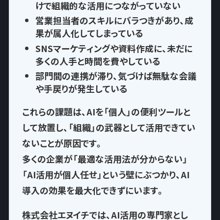
けで
組織的な活用につながっていない
営業担当者のスキルにバラつきがあり、
成
果が属人化
してしまっている
SNSマーケティングや資料作成に、
未だに
多くの人手と時間を費やして
いる
部門間の連携が滞り、気づけば
無駄な会議
や手戻りが発生
している
これらの課題は、AIを「個人」の便利ツールと
して放置し、
「組織」の武器として活用できてい
ない
ことが原因です。
多くの企業が「最適な活用法が分からない」
「AI活用が個人任せ」という壁にぶつかり、AI
導入の効果を最大化できずにいます。
株式会社エヌイチでは、AI活用の専門家とし