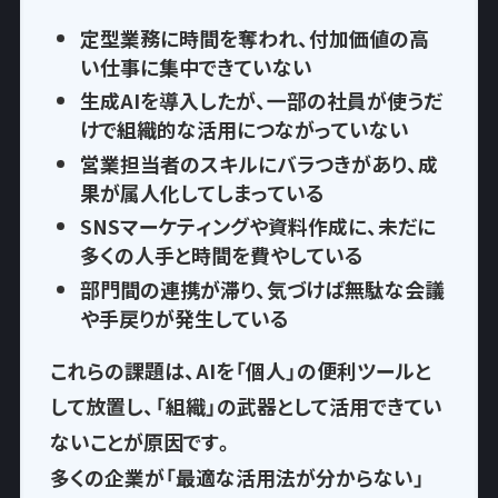
定型業務に時間を奪われ
、付加価値の高
い仕事に集中できていない
生成AIを導入したが、一部の社員が使うだ
けで
組織的な活用につながっていない
営業担当者のスキルにバラつきがあり、
成
果が属人化
してしまっている
SNSマーケティングや資料作成に、
未だに
多くの人手と時間を費やして
いる
部門間の連携が滞り、気づけば
無駄な会議
や手戻りが発生
している
これらの課題は、AIを「個人」の便利ツールと
して放置し、
「組織」の武器として活用できてい
ない
ことが原因です。
多くの企業が「最適な活用法が分からない」