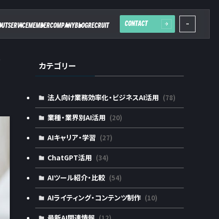
CONTACT
OUT
SERVICE
MEMBER
COMPANY
BLOG
RECRUIT
ツ
カテゴリー
法人向け業務効率化・ビジネスAI活用
(78)
業種・業界別AI活用
(20)
AIキャリア・学習
(27)
ChatGPT活用
(34)
AIツール紹介・比較
(54)
AIライティング・コンテンツ制作
(10)
最新AI関連情報
(12)