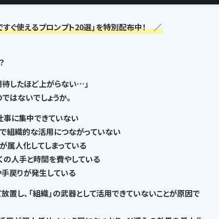
ですぐ使えるプロンプト20選」を特別配布中！ ／
？
期待したほど上がらない…」
の
ではないでしょうか。
仕事に集中できていない
で
組織的な活用につながっていない
が属人化
してしまっている
くの人手と時間を費やして
いる
や手戻りが発生
している
て放置し、
「組織」の武器として活用できていない
ことが原因で