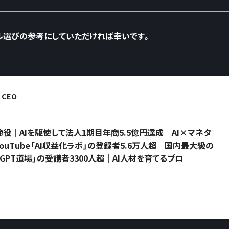
ル選びの参考にしていただければ幸いです。
CEO
役｜AIを駆使して法人1期目年商5.5億円達成｜AI×マネタ
uTube「AI収益化ラボ」の登録者5.6万人超｜国内最大級の
atGPT道場」の受講者3300人超｜AI人材を育てるプロ