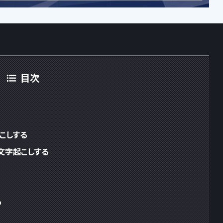
目次
こしする
文字起こしする
つ