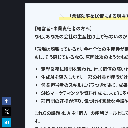
＼ 「業務効率を10倍にする現場
【経営者・事業責任者の方へ】
なぜ、あなたの会社の生産性は上がらないのか
「現場は頑張っているが、会社全体の生産性が
もし、そう感じているなら、
原因は次のようなも
定型業務に時間を奪われ
、付加価値の高い
生成AIを導入したが、一部の社員が使うだけ
営業担当者のスキルにバラつきがあり、
成果
SNSマーケティングや資料作成に、
未だに多
部門間の連携が滞り、気づけば
無駄な会議
これらの課題は、AIを「個人」の便利ツールとし
す。