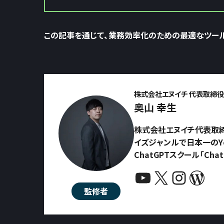
この記事を通じて、業務効率化のための最適なツー
株式会社エヌイチ 代表取締役 
奥山 幸生
株式会社エヌイチ代表取締
イズジャンルで日本一のYo
ChatGPTスクール「Ch
YouTube
X
Instagram
WordPress
監修者