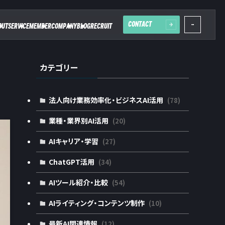
CONTACT
OUT
SERVICE
MEMBER
COMPANY
BLOG
RECRUIT
カテゴリー
法人向け業務効率化・ビジネスAI活用
(78)
業種・業界別AI活用
(20)
AIキャリア・学習
(27)
ChatGPT活用
(34)
AIツール紹介・比較
(54)
AIライティング・コンテンツ制作
(10)
最新AI関連情報
(12)