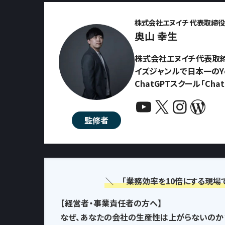
株式会社エヌイチ 代表取締役 
奥山 幸生
株式会社エヌイチ代表取締
イズジャンルで日本一のYo
ChatGPTスクール「Ch
YouTube
X
Instagram
WordPress
監修者
＼ 「業務効率を10倍にする現場
【経営者・事業責任者の方へ】
なぜ、あなたの会社の生産性は上がらないのか