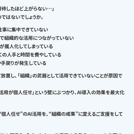
期待したほど上がらない…」
の
ではないでしょうか。
仕事に集中できていない
で
組織的な活用につながっていない
が属人化
してしまっている
くの人手と時間を費やして
いる
や手戻りが発生
している
て放置し、
「組織」の武器として活用できていない
ことが原因で
I活用が個人任せ」という壁にぶつかり、AI導入の効果を最大化
“個人任せ”のAI活用を、“組織の成果”に変える
ご支援をして