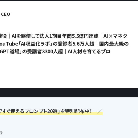
CEO
役｜AIを駆使して法人1期目年商5.5億円達成｜AI×マネタ
uTube「AI収益化ラボ」の登録者5.6万人超｜国内最大級の
atGPT道場」の受講者3300人超｜AI人材を育てるプロ
ですぐ使えるプロンプト20選」を特別配布中！ ／
？