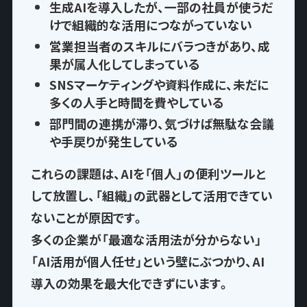
生成AIを導入したが、一部の社員が使うだ
けで
組織的な活用につながっていない
営業担当者のスキルにバラつきがあり、
成
果が属人化
してしまっている
SNSマーケティングや資料作成に、
未だに
多くの人手と時間を費やして
いる
部門間の連携が滞り、気づけば
無駄な会議
や手戻りが発生
している
これらの課題は、AIを「個人」の便利ツールと
して放置し、
「組織」の武器として活用できてい
ない
ことが原因です。
多くの企業が「最適な活用法が分からない」
「AI活用が個人任せ」という壁にぶつかり、AI
導入の効果を最大化できずにいます。